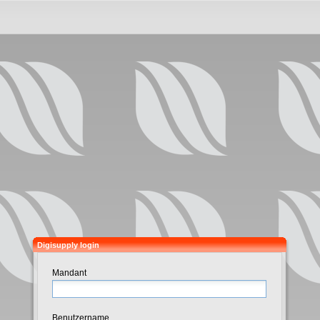
Digisupply login
Mandant
Benutzername